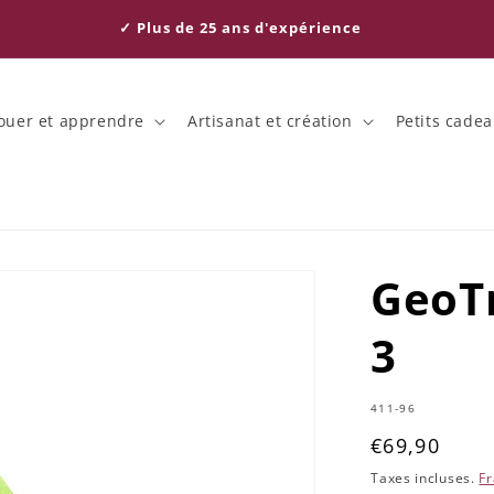
✓ Plus de 25 ans d'expérience
ouer et apprendre
Artisanat et création
Petits cade
GeoT
3
SKU:
411-96
Prix
€69,90
habituel
Taxes incluses.
Fr