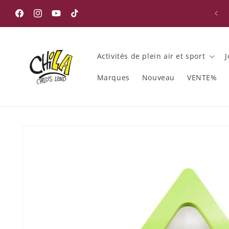
et
passer
✓ Achat à crédit pour les clients professionnels
Facebook
Instagram
YouTube
TikTok
au
contenu
Activités de plein air et sport
J
Marques
Nouveau
VENTE%
Passer aux
informations
produits