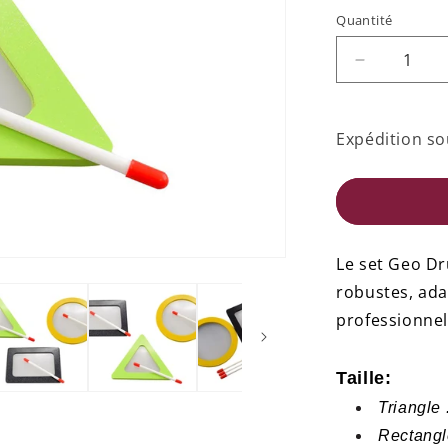
Quantité
Quantité
Réduire
la
quantité
de
Expédition so
GeoTromm
-
Ensemble
3
Le set Geo D
robustes, ada
professionnel
Taille:
Triangle 
Rectangle