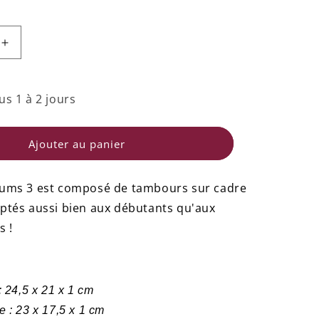
Augmenter
la
quantité
de
us 1 à 2 jours
el
GeoTrommel
-
Ensemble
Ajouter au panier
3
rums 3 est composé de tambours sur cadre
ptés aussi bien aux débutants qu'aux
s !
: 24,5 x 21 x 1 cm
 : 23 x 17,5 x 1 cm