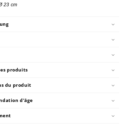
 Ø 23 cm
bung
des produits
s du produit
dation d'âge
ement